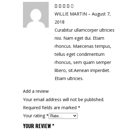
Rated
4
out
WILLIE MARTIN
–
August 7,
of 5
2018
Curabitur ullamcorper ultricies
nisi. Nam eget dui. Etiam
rhoncus. Maecenas tempus,
tellus eget condimentum
rhoncus, sem quam semper
libero, sit.Aenean imperdiet.
Etiam ultricies.
Add a review
Your email address will not be published.
Required fields are marked
*
Your rating
*
YOUR REVIEW
*