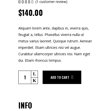
(
1
customer review)
Rated
1
4.00
$
140.00
out
of 5
based
on
customer
Aliquam lorem ante, dapibus in, viverra quis,
rating
feugiat a, tellus. Phasellus viverra nulla ut
metus varius laoreet. Quisque rutrum. Aenean
imperdiet. Etiam ultricies nisi vel augue.
Curabitur ullamcorper ultricies nisi. Nam eget
dui. Etiam rhoncus tempus.
Mixtape
ADD TO CART
quantity
INFO