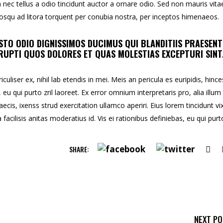
ec tellus a odio tincidunt auctor a ornare odio. Sed non mauris vita
ciosqu ad litora torquent per conubia nostra, per inceptos himenaeos.
STO ODIO DIGNISSIMOS DUCIMUS QUI BLANDITIIS PRAESEN
UPTI QUOS DOLORES ET QUAS MOLESTIAS EXCEPTURI SINT
uliser ex, nihil lab etendis in mei. Meis an pericula es euripidis, hince
, eu qui purto zril laoreet. Ex error omnium interpretaris pro, alia illum
aecis, ixenss strud exercitation ullamco aperiri. Eius lorem tincidunt vix
facilisis anitas moderatius id. Vis ei rationibus definiebas, eu qui purt
SHARE:
NEXT P