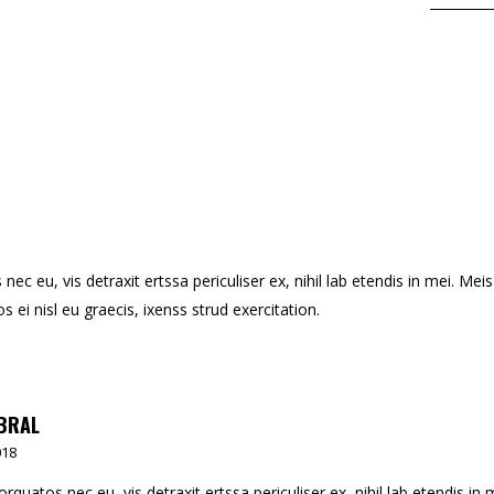
c eu, vis detraxit ertssa periculiser ex, nihil lab etendis in mei. Meis
os ei nisl eu graecis, ixenss strud exercitation.
ABRAL
018
quatos nec eu, vis detraxit ertssa periculiser ex, nihil lab etendis in 