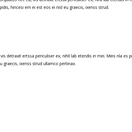
pidis, hincesi em ei est eos ei nisl eu graecis, ixenss strud.
 detraxit ertssa periculiser ex, nihil lab etendis in mei. Meis nla es pi
eu graecis, ixenss strud ullamco pertinax.