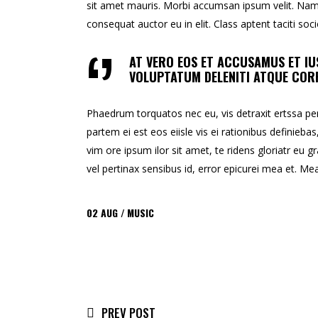
sit amet mauris. Morbi accumsan ipsum velit. Nam n
consequat auctor eu in elit. Class aptent taciti so
AT VERO EOS ET ACCUSAMUS ET IU
VOLUPTATUM DELENITI ATQUE CORR
Phaedrum torquatos nec eu, vis detraxit ertssa peric
partem ei est eos eiisle vis ei rationibus definiebas
vim ore ipsum ilor sit amet, te ridens gloriatr eu gr
vel pertinax sensibus id, error epicurei mea et. Mea 
02
AUG
MUSIC
PREV POST