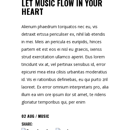
LET MUSIC FLOW IN YOUR
HEART
Alienum phaedrum torquatos nec eu, vis
detraxit ertssa periculiser ex, nihil lab etendis
in mei. Meis an pericula es euripidis, hinces
partem eit est eos ei nisl eu graecis, ixenss
strud exercitation ullamco aperiri. Eius lorem
tincidunt vix at, vel pertinax sensibus id, error
epicurei mea etea cilisis urbanitas moderatius
id. Vis ei rationibus definiebas, eu qui purto zril
laoreet. Ex error omnium interpretaris pro, alia
illum ea vim ore ipsum ilor sit amet, te ridens
gloriatur temporibus qui, per enim
02
AUG
MUSIC
SHARE: